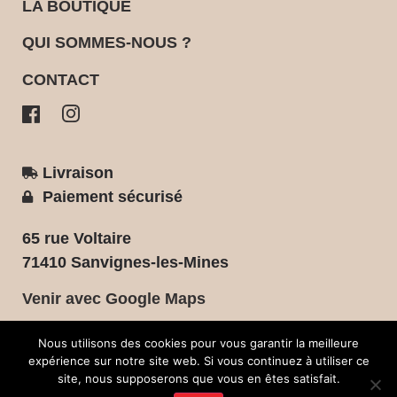
LA BOUTIQUE
QUI SOMMES-NOUS ?
CONTACT
Livraison
Paiement sécurisé
65 rue Voltaire
71410 Sanvignes-les-Mines
Venir avec Google Maps
Tél. :
06 19 18 26 06
Nous utilisons des cookies pour vous garantir la meilleure
expérience sur notre site web. Si vous continuez à utiliser ce
site, nous supposerons que vous en êtes satisfait.
L’abus d’alcool est dangereux pour la santé, à consommer avec